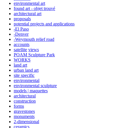
environmental art
found art - objet trouvé
architectural art
proposals
potential projects and applications
-El Paso
-Denver
-Weymouth relief road
accounts
satellite
views
POAM Sculpture Park
WORKS
land art
urban land art
site specific
environmental
environmental sculpture
models | maquettes
architectural
construction
forms
gravestones
monuments
2-dimensional
ceramics