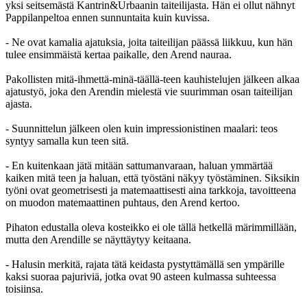
yksi seitsemästä Kantrin&Urbaanin taiteilijasta. Hän ei ollut nähnyt
Pappilanpeltoa ennen sunnuntaita kuin kuvissa.
- Ne ovat kamalia ajatuksia, joita taiteilijan päässä liikkuu, kun hän
tulee ensimmäistä kertaa paikalle, den Arend nauraa.
Pakollisten mitä-ihmettä-minä-täällä-teen kauhistelujen jälkeen alkaa
ajatustyö, joka den Arendin mielestä vie suurimman osan taiteilijan
ajasta.
- Suunnittelun jälkeen olen kuin impressionistinen maalari: teos
syntyy samalla kun teen sitä.
- En kuitenkaan jätä mitään sattumanvaraan, haluan ymmärtää
kaiken mitä teen ja haluan, että työstäni näkyy työstäminen. Siksikin
työni ovat geometrisesti ja matemaattisesti aina tarkkoja, tavoitteena
on muodon matemaattinen puhtaus, den Arend kertoo.
Pihaton edustalla oleva kosteikko ei ole tällä hetkellä märimmillään,
mutta den Arendille se näyttäytyy keitaana.
- Halusin merkitä, rajata tätä keidasta pystyttämällä sen ympärille
kaksi suoraa pajuriviä, jotka ovat 90 asteen kulmassa suhteessa
toisiinsa.