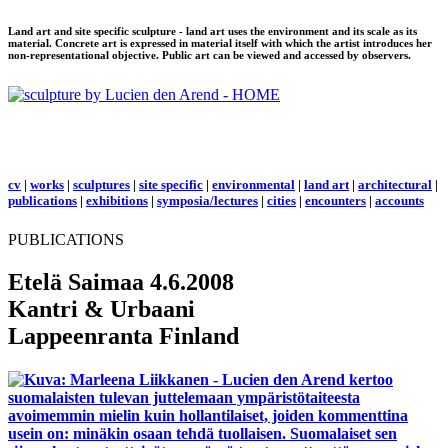
Land art and site specific sculpture - land art uses the environment and its scale as its
material. Concrete art is expressed in material itself with which the artist introduces her
non-representational objective. Public art can be viewed and accessed by observers.
cv
|
works
|
sculptures
|
site specific
|
environmental
|
land art
|
architectural
|
publications
|
exhibitions
|
symposia/lectures
|
cities
|
encounters
|
accounts
PUBLICATIONS
Etelä Saimaa
4.6.2008
Kantri & Urbaani
Lappeenranta Finland