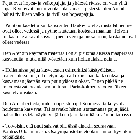
Pajut ovat hopea- ja valkopajuja, ja yhdessä rivissä on vain yhtä
lajia. Rivit eivät tämän vuoksi ala samasta pisteestä: den Arend
halusi rivillisen valko- ja rivillisen hopeapajuja.
- Pajut on kaadettu kuukausi sitten Haukivuorella, mistä lähtien ne
ovat olleet vedessä ja nyt ne istutetaan kosteaan maahan. Toivon
mukaan ne alkavat kasvaa, pieniä versoja niissä jo on, koska ne ovat
olleet vedessä.
Den Arendin käyttämä materiaali on supisuomalaisessa maaperässä
kasvanutta, mutta niitä työstetään kuin hollantilaisia pajuja.
- Hollannissa pajua kasvatetaan esimerkiksi käsityöläisten
materiaaliksi niin, että tietyn rajan alta karsitaan kaikki oksat ja
kasvamaan jätetään vain puun yläosan oksat. Ennen pitkää ne
muodostavat eräänlaisen nutturan. Parin-kolmen vuoden jälkeen
käsittely uusitaan.
Den Arend ei tiedä, miten nopeasti pajut Suomessa tällä tyylillä
hoidettuna kasvavat. Tai saavatko hänen istuttamansa pajut jäädä
paikoilleen vielä näyttelyn jälkeen ja onko niitä ketään hoitamassa.
- Toivoisin, että puut saisivat olla tässä ainakin seuraavaan
Kantri&Urbaaniin asti. Osa ympäristötaideteoksistani on hyvinkin
pitkäikäisiä.