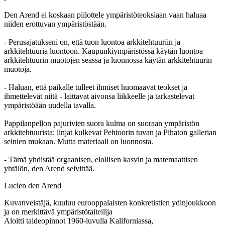
Den Arend ei koskaan piilottele ympäristöteoksiaan vaan haluaa
niiden erottuvan ympäristöstään.
- Perusajatukseni on, että tuon luontoa arkkitehtuuriin ja
arkkitehtuuria luontoon. Kaupunkiympäristössä käytän luontoa
arkkitehtuurin muotojen seassa ja luonnossa käytän arkkitehtuurin
muotoja.
- Haluan, että paikalle tulleet ihmiset huomaavat teokset ja
ihmettelevät niitä - laittavat aivonsa liikkeelle ja tarkastelevat
ympäristöään uudella tavalla.
Pappilanpellon pajurivien suora kulma on suoraan ympäristön
arkkitehtuurista: linjat kulkevat Pehtoorin tuvan ja Pihaton gallerian
seinien mukaan. Mutta materiaali on luonnosta.
- Tämä yhdistää orgaanisen, elollisen kasvin ja matemaattisen
yhtälön, den Arend selvittää.
Lucien den Arend
Kuvanveistäjä, kuuluu eurooppalaisten konkretistien ydinjoukkoon
ja on merkittävä ympäristötaiteilija
Aloitti taideopinnot 1960-luvulla Kaliforniassa,