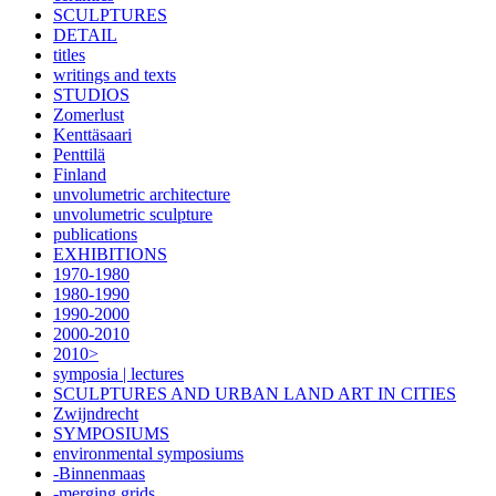
SCULPTURES
DETAIL
titles
writings and texts
STUDIOS
Zomerlust
Kenttäsaari
Penttilä
Finland
unvolumetric architecture
unvolumetric sculpture
publications
EXHIBITIONS
1970-1980
1980-1990
1990-2000
2000-2010
2010>
symposia | lectures
SCULPTURES AND URBAN LAND ART IN CITIES
Zwijndrecht
SYMPOSIUMS
environmental symposiums
-Binnenmaas
-merging grids