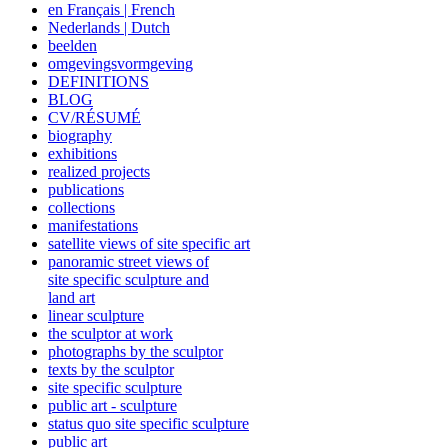
en Français | French
Nederlands | Dutch
beelden
omgevingsvormgeving
DEFINITIONS
BLOG
CV/RÉSUMÉ
biography
exhibitions
realized projects
publications
collections
manifestations
satellite views of site specific art
panoramic street views of
site specific sculpture and
land art
linear sculpture
the sculptor at work
photographs by the sculptor
texts by the sculptor
site specific sculpture
public art - sculpture
status quo site specific sculpture
public art