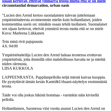
circumstantial demarcation, urban oasis
"Lucien den Arend kertoo suomalaisten tulevan juttelemaan
ympäristötaiteesta avoimemmin mielin kuin hollantilaiset, joiden
kommenttina usein on: minäkin osaan tehdä tuollaisen. Suomalaiset
sen sijaan kertovat, etteivät ymmärrä teosta mutta että se on miele
Kuva: Marleena Liikkanen
Tein minä rivit pajupuusta
4.6. 04:00
Ympäristötaiteilija Lucien den Arend haluaa teostensa erottuvan
ympäristöstä, jotta ihmisillä olisi mahdollisuus havaita ne ja miettiä
niiden olemusta.
LIISA KUKKOLA
LAPPEENRANTA. Pappilanpellolla neljä miestä kaivaa kuoppia.
He pystyttävät tämän kesän Kantri&Urbaani-näyttelyn ensimmäistä
teosta.
Taide voi olla joskus hikistä hommaa - varsinkin näin kivisellä
pellolla.
Hollantilainen, Suomessa viisi vuotta asunut Lucien den Arend on