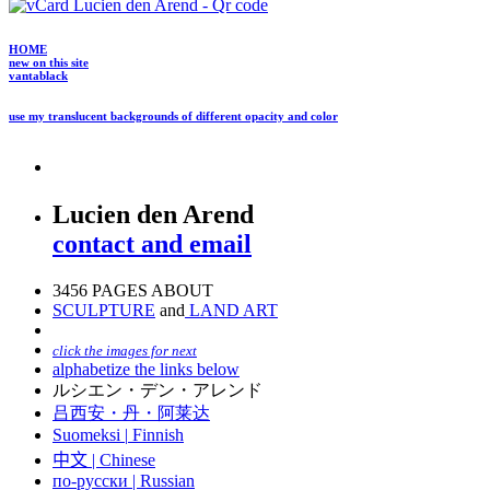
HOME
new on this site
vantablack
use my translucent backgrounds of different opacity and color
Lucien den Arend
contact and email
3456 PAGES ABOUT
SCULPTURE
and
LAND ART
click the images for next
alphabetize the links below
ルシエン・デン・アレンド
吕西安・丹・阿莱达
Suomeksi |
Finnish
中文
|
Chinese
по-русски | Russian