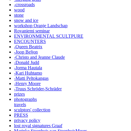
-crossroads
wood
stone
snow and ice
workshop Oranje Landschap
Rovaniemi seminar
ENVIRONMENTAL SCULTPURE
ENCOUNTERS
-Queen Beatrix
-Joop Beljon
-Christo and Jeanne Claude
-Donald Judd
-Jorma Hautala
-Kari Huhtamo
-Matti Peltokangas
-Henry Moore
-Truus Schröder-Schräder
prizes
photographs
travels
sculptors' collection
PRESS
privacy policy
lost royal signatures Graaf
Marinke Steenhuis van SteenhuisMeurs,