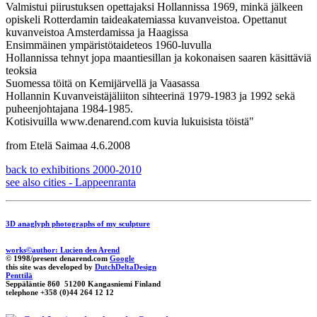
Valmistui piirustuksen opettajaksi Hollannissa 1969, minkä jälkeen
opiskeli Rotterdamin taideakatemiassa kuvanveistoa. Opettanut
kuvanveistoa Amsterdamissa ja Haagissa
Ensimmäinen ympäristötaideteos 1960-luvulla
Hollannissa tehnyt jopa maantiesillan ja kokonaisen saaren käsittäviä
teoksia
Suomessa töitä on Kemijärvellä ja Vaasassa
Hollannin Kuvanveistäjäliiton sihteerinä 1979-1983 ja 1992 sekä
puheenjohtajana 1984-1985.
Kotisivuilla www.denarend.com kuvia lukuisista töistä"
from Etelä Saimaa 4.6.2008
back to exhibitions 2000-2010
see also cities - Lappeenranta
3D anaglyph photographs of my sculpture
works©author: Lucien den Arend
© 1998/present denarend.com
Google
this site was developed by
DutchDeltaDesign
Penttilä
Seppäläntie 860 51200 Kangasniemi Finland
telephone +358 (0)44 264 12 12